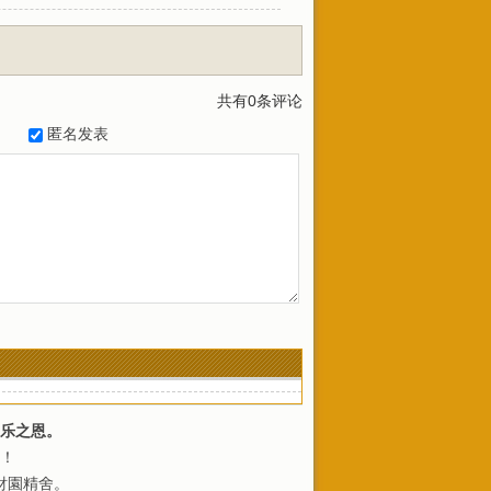
共有
0
条评论
匿名发表
乐之恩。
！
財園精舍。