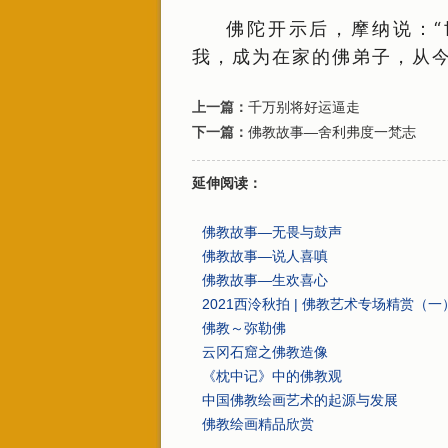
佛陀开示后，摩纳说：
我，成为在家的佛弟子，从今
上一篇：
千万别将好运逼走
下一篇：
佛教故事—舍利弗度一梵志
延伸阅读：
佛教故事—无畏与鼓声
佛教故事—说人喜嗔
佛教故事—生欢喜心
2021西泠秋拍 | 佛教艺术专场精赏（一
佛教～弥勒佛
云冈石窟之佛教造像
《枕中记》中的佛教观
中国佛教绘画艺术的起源与发展
佛教绘画精品欣赏