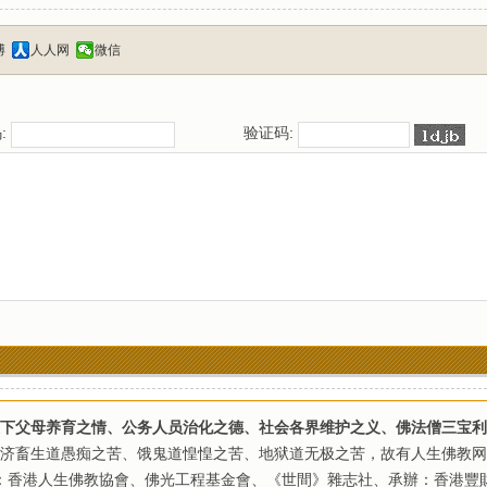
博
人人网
微信
:
验证码:
下父母养育之情、公务人员治化之德、社会各界维护之义、佛法僧三宝利
济畜生道愚痴之苦、饿鬼道惶惶之苦、地狱道无极之苦，故有人生佛教网
：香港人生佛教協會、佛光工程基金會、《世間》雜志社、承辦：香港豐