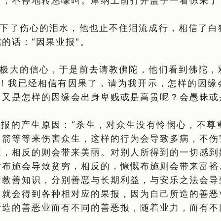
方，不停地转悠嚎叫。摩纳上前打开盖子一看惊呆了
下了伤心的泪水，他也止不住泪流成行，相信了白
的话：“因果业报"。
极大的信心，于是前去请教佛陀，他们看到佛陀，
啊！我已经相信有因果了，请为我开示，怎样的因缘
？又是怎样的因缘会出身卑贱或是高贵呢？会愚昧或
报的产生原因：“杀生，对众生没有怜悯心，不尊
刀箭等等来伤害众生，这样的行为会导致多病，不伤
陋，相反的则会带来美丽。对别人所得到的一切感到
肯布施会导致贫穷，相反的，慷慨布施则会带来富裕
请教善知识，分别善恶与长期利益，与安乐之法会导
，就会得到各种相对应的果报，因为自己所造的善恶
所造的善恶业而有不同的善恶报，随着业力，而有不