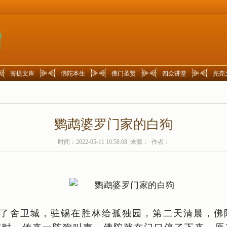
菩提文库
佛陀本生
佛门圣贤
四众讲堂
光亮
鹦鹉婆罗门家的白狗
时间：2022-05-11 10:58:08 来源： 作者：
了舍卫城，驻锡在胜林给孤独园，第二天清晨，佛