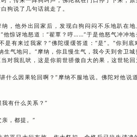
家时，传来一阵狗叫声，佛陀就在门口停了下来，原
对白狗说了几句话就走了。
摩纳，他外出回家后，发现白狗闷闷不乐地趴在地
。”他惊讶地怒道：“翟覃？哼……”于是他怒气冲冲
不是有来过我家？”佛陀缓缓答道：“是”。“你到
纳生气地问。“摩纳，你且慢生气，我今天到舍卫
应当对我乱吠，这是你前世骄傲自大的果，这世轮回
讲什么因果轮回啊？”摩纳不服地说。佛陀对他说道
跟我有什么关系？”
父亲，都提。”