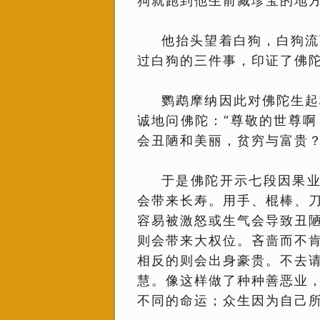
狗就跑到他生前藏珍宝的地
他抬头望着白狗，白狗流
过白狗的三件事，印证了佛陀
鹦鹉摩纳因此对佛陀生起
诚地问佛陀：“尊敬的世尊
会丑陋和美丽，贫穷与富贵
于是佛陀开示七段因果业
会带来长寿。用手、棍棒、
容易被激怒或生气会导致丑
则会带来大权位。吝啬而不
相反的则会出身豪贵。不去
慧。像这样做了种种善恶业
不同的命运；众生因为自己