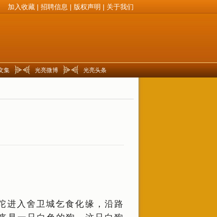
加入收藏
|
招聘信息
|
版权声明
|
关于我们
文集
光亮微博
光亮头条
陀进入舍卫城乞食化缘，沿路