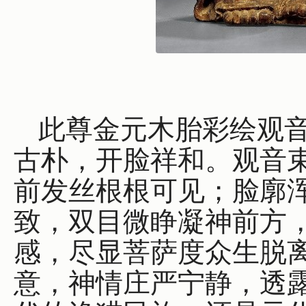
此尊金元木胎彩绘观
古朴，开脸祥和。观音
前发丝根根可见；脸廓
致，双目微睁凝神前方
感，尽显菩萨度众生脱
意，神情庄严宁静，透