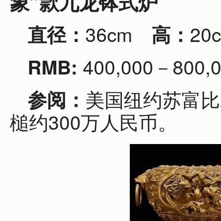
象”款九龙钵式炉
36cm
2
直径：
高：
400,000－800,
RMB:
美国纽约苏富比2
参阅：
槌约300万人民币。