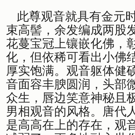
此尊观音就具有金元
束高髻，余发编成两股
花蔓宝冠上镶嵌化佛，
化，但依稀可看出小佛
厚实饱满。观音躯体健
音面容丰腴圆润，头部
众生，唇边笑意神秘且
男相观音的风格。唐代
是高高在上的存在，观