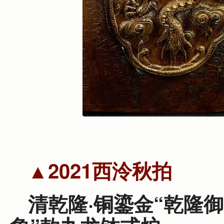
▲2021西泠秋拍
清乾隆·铜鎏金“乾隆