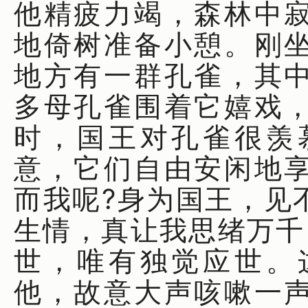
他精疲力竭，森林中
地倚树准备小憩。刚
地方有一群孔雀，其
多母孔雀围着它嬉戏
时，国王对孔雀很羡
意，它们自由安闲地
而我呢?身为国王，见
生情，真让我思绪万千
世，唯有独觉应世。
他，故意大声咳嗽一