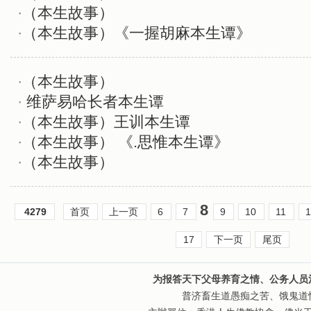
·
（本生故事）
·
（本生故事）《一握胡麻本生谭》
·
（本生故事）
·
维萨易哈长者本生谭
·
（本生故事）王训本生谭
·
（本生故事） 《.思惟本生谭》
·
（本生故事）
8
4279
首页
上一页
6
7
9
10
11
17
下一页
尾页
为报答天下父母养育之情、公务人员
普济畜生道愚痴之苦、饿鬼道