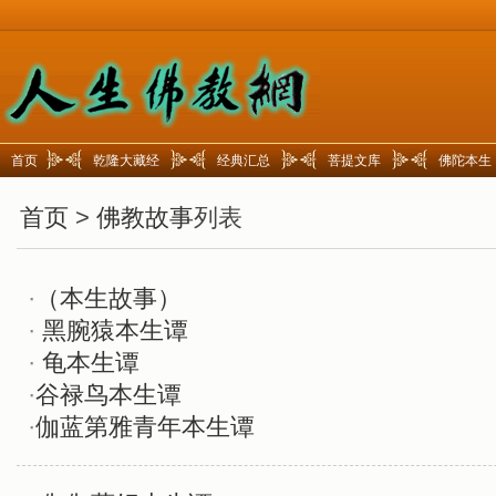
首页
乾隆大藏经
经典汇总
菩提文库
佛陀本生
首页
>
佛教故事
列表
·
（本生故事）
·
黑腕猿本生谭
·
龟本生谭
·
谷禄鸟本生谭
·
伽蓝第雅青年本生谭