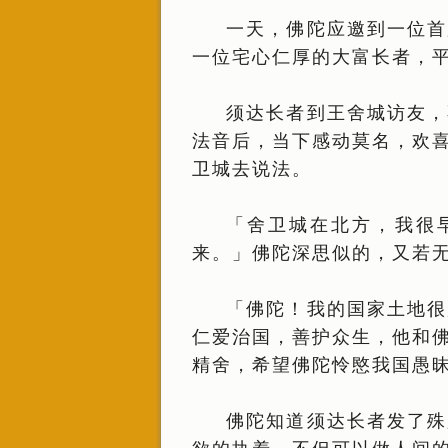
一天，佛陀应邀到一位首
一位宅心仁厚的大富长者，
须达长者到王舍城访友，
法音后，当下感动莫名，欢
卫城去说法。
「舍卫城在北方，我很
来。」佛陀深思似的，又若
「佛陀！我的国家土地很
仁爱治国，善护众生，他和
精舍，希望佛陀怜愍我国愚
佛陀知道须达长者发了殊