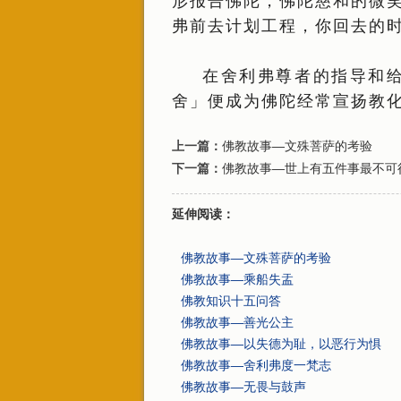
形报告佛陀，佛陀慈和的微
弗前去计划工程，你回去的
在舍利弗尊者的指导和
舍」便成为佛陀经常宣扬教
上一篇：
佛教故事—文殊菩萨的考验
下一篇：
佛教故事—世上有五件事最不可
延伸阅读：
佛教故事—文殊菩萨的考验
佛教故事—乘船失盂
佛教知识十五问答
佛教故事—善光公主
佛教故事—以失德为耻，以恶行为惧
佛教故事—舍利弗度一梵志
佛教故事—无畏与鼓声