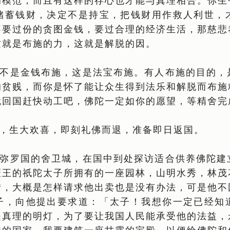
的模范，而且有这样的存心也才能与真理相合。你生
储蓄钱财，决定不是持宝，把钱财用作救人利世，
不要过份的贪图金钱，要过合理的经济生活，那慈悲
这就是布施的力，这就是解脱的因。
不是金钱布施，这是法宝布施。有人布施的目的，
的贫贱，而你是怀了能让众生得到法乐和解脱而布施
就回国赶快动工吧，佛陀一定如你的愿望，等精舍完
，生大欢喜，即刻礼佛而退，准备即日返国。
弥罗国的舍卫城，在国中到处探访适合供养佛陀建
匿王的祇陀太子所拥有的一座园林，山明水秀，林茂
惜，大概是怎样请求他出卖也是没有办法，可是他不
子，向他提出要求道：「太子！我想你一定已经知
是真理的明灯，为了要让我国人民能承受他的法益，