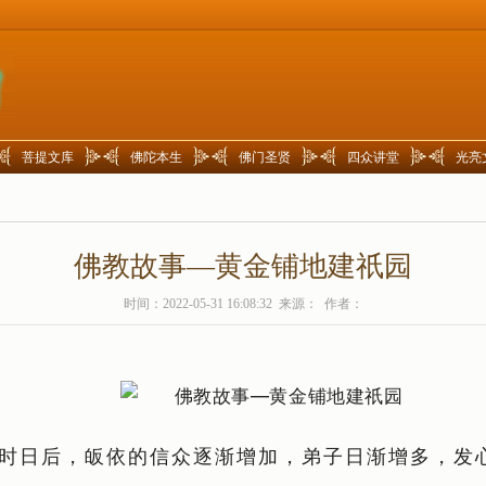
菩提文库
佛陀本生
佛门圣贤
四众讲堂
光亮
佛教故事—黄金铺地建祇园
时间：2022-05-31 16:08:32 来源： 作者：
时日后，皈依的信众逐渐增加，弟子日渐增多，发