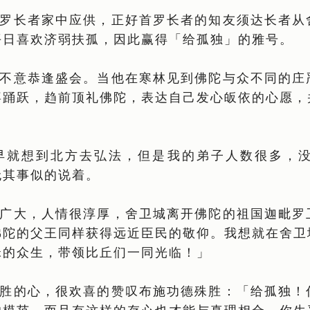
罗长者家中应供，正好首罗长者的知友须达长者从
平日喜欢济弱扶孤，因此赢得「给孤独」的雅号。
不意恭逢盛会。当他在寒林见到佛陀与众不同的庄
喜踊跃，趋前顶礼佛陀，表达自己发心皈依的心愿，
早就想到北方去弘法，但是我的弟子人数很多，
无其事似的说着。
广大，人情很淳厚，舍卫城离开佛陀的祖国迦毗罗
佛陀的父王同样获得远近臣民的敬仰。我想就在舍卫
昧的众生，带领比丘们一同光临！」
胜的心，很欢喜的赞叹布施功德殊胜：「给孤独！