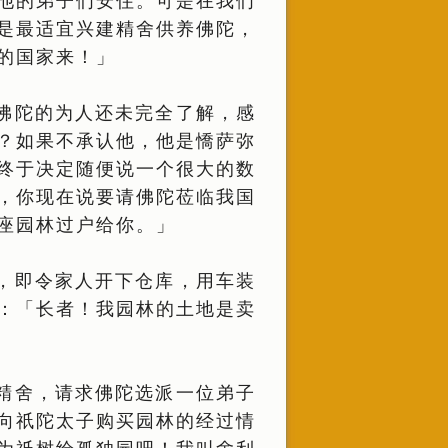
他的弟子们安住。可是在我们
是最适宜兴建精舍供养佛陀，
的国家来！」
佛陀的为人还未完全了解，感
？如果不承认他，他是憍萨弥
终于决定随便说一个很大的数
，你现在说要请佛陀莅临我国
座园林过户给你。」
，即令家人开下仓库，用车装
：「长者！我园林的土地是卖
精舍，请求佛陀选派一位弟子
向祇陀太子购买园林的经过情