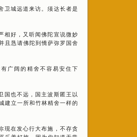
舍卫城远道来访。须达长者是
严相好，又听闻佛陀宣说微妙
并且恳请佛陀到憍萨弥罗国舍
没有广阔的精舍不容易安住下
卫国也不远，国主波斯匿王以
城建立一所和竹林精舍一样的
你现在发心行大布施，不存贪