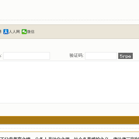
博
人人网
微信
:
验证码: