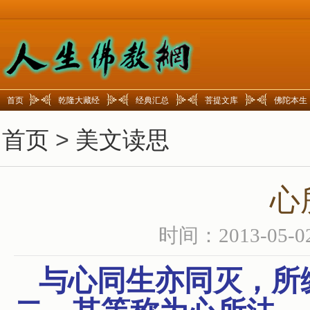
首页
乾隆大藏经
经典汇总
菩提文库
佛陀本生
首页
>
美文读思
心
时间：2013-05-0
与心同生亦同灭，所