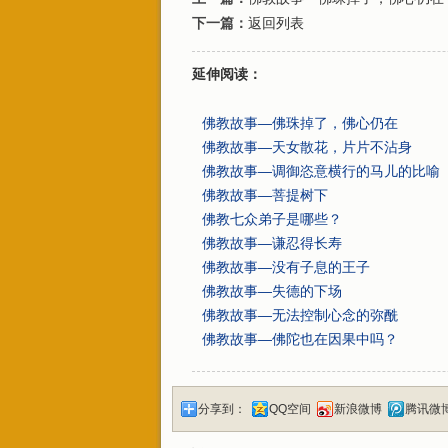
下一篇：
返回列表
延伸阅读：
佛教故事—佛珠掉了，佛心仍在
佛教故事—天女散花，片片不沾身
佛教故事—调御恣意横行的马儿的比喻
佛教故事—菩提树下
佛教七众弟子是哪些？
佛教故事—谦忍得长寿
佛教故事—没有子息的王子
佛教故事—失德的下场
佛教故事—无法控制心念的弥酰
佛教故事—佛陀也在因果中吗？
分享到：
QQ空间
新浪微博
腾讯微