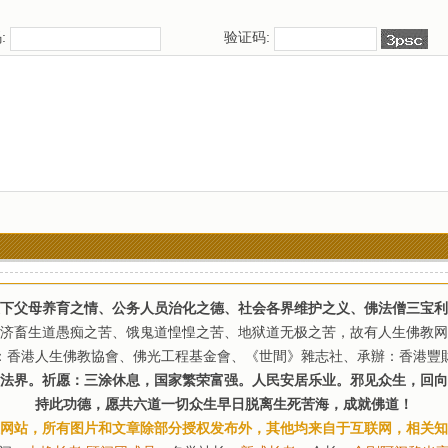
:
验证码:
下父母养育之情、公务人员治化之德、社会各界维护之义、佛法僧三宝利
济畜生道愚痴之苦、饿鬼道惶惶之苦、地狱道无极之苦，故有人生佛教网
：香港人生佛教協會、佛光工程基金會、《世間》雜志社、承辦：香港豐
法界。祈愿：三涂休息，国家繁荣富强。人民安居乐业。邪见众生，回向
持此功德，愿共六道一切众生早日脱离生死苦海，成就佛道！
网站，所有图片和文章除部分授权发布外，其他均来自于互联网，相关知