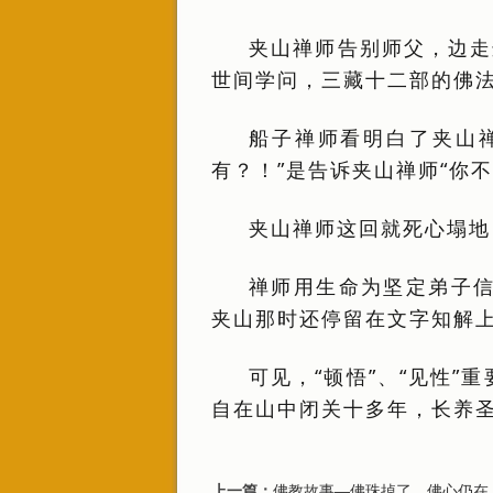
夹山禅师告别师父，边走
世间学问，三藏十二部的佛法
船子禅师看明白了夹山
有？！”是告诉夹山禅师“你
夹山禅师这回就死心塌地
禅师用生命为坚定弟子信
夹山那时还停留在文字知解上
可见，“顿悟”、“见性”
自在山中闭关十多年，长养
上一篇：
佛教故事—佛珠掉了，佛心仍在