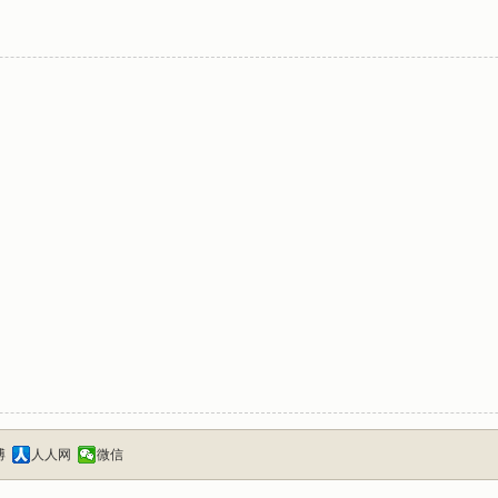
博
人人网
微信