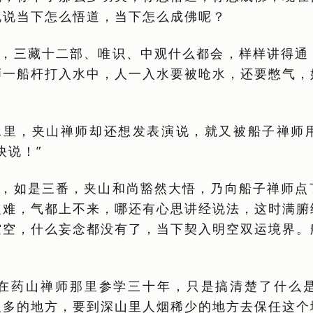
说说当下怎么悟道，当下怎么成佛呢？
，三藏十二部、唯识、中观什么都会，样样讲得通
师一船杆打入水中，人一入水要被呛水，还要憋气，
水里，夹山禅师却还想发表演说，就又被船子禅师
快说！”
，如是三番，夹山和尚豁然大悟，乃向船子禅师点
之难，气都上不来，哪还有心思讲经说法，这时满腑
空空，什么妄念都没有了，当下契入明空双运境界。
我在药山禅师那里参学三十年，只是搞清楚了什么
多的地方，要到深山里人烟稀少的地方去保任这个