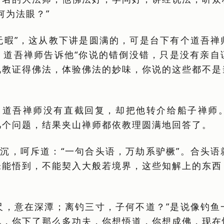
何为法眼？”
无暇”，这从教下讲是圆满的，可是台下有个道吾禅
，道吾禅师告诉他“你说的错倒没错，只是没有亲自
说教证得佛法，体验佛法的妙味，你说的这些都不是
，道吾禅师没有直截回复，却把他转介给船子禅师
几个问题，结果夹山禅师都依教理圆满地回答了。
沉，呵斥道：“一句合头语，万劫系驴橛”。合头语
未能悟到，不能契入大般若境界，这些知解上的东西
尺，意在深潭；离钓三寸，子何不道？”是说像钓鱼
说，你下了那么多功夫，你想悟道，你想成佛，现在