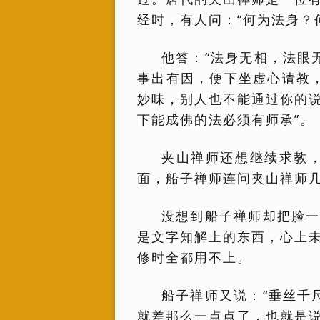
经时，有人问：“何为法身？
他答：“法身无相，法眼
事出有因，便下坐虚心请教
妙味，别人也不能通过你的
下能成佛的法必须有师承”。
夹山禅师还想继续求教
面，船子禅师连问夹山禅师
没想到船子禅师却把脸一
是文字知解上的东西，心上
修时全都用不上。
船子禅师又说：“垂丝千
就差那么一点点了，也就是