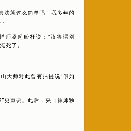
佛法就这么简单吗！我多年的
…
禅师竖起船杆说：“汝将谓别
己淹死了。
山大师对此曾有拈提说“假如
定解”更重要。此后，夹山禅师独