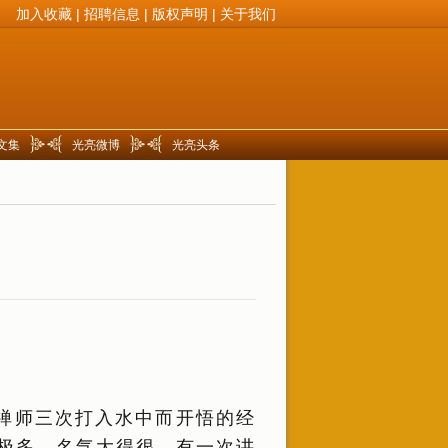
加入收藏
|
招聘信息
|
版权声明
|
关于我们
文集
光亮微博
光亮头条
禅师三次打入水中而开悟的经
极多，名气大得很。有一次讲