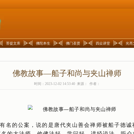
菩提文库
佛陀本生
佛门圣贤
四众讲堂
光亮
佛教故事—船子和尚与夹山禅师
时间：2023-12-02 14:53:40 来源： 作者：
有名的公案，说的是唐代夹山善会禅师被船子德诚
有名的大法师，他佛法好，学问好，讲经说法，听众