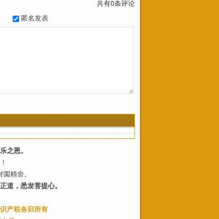
共有
0
条评论
匿名发表
乐之恩。
！
財園精舍。
正道，悉发菩提心。
识产权各归所有