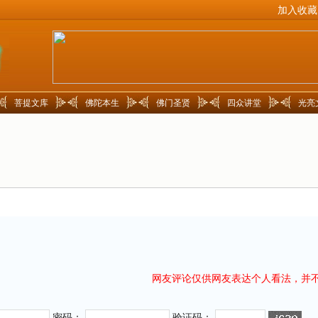
加入收藏
菩提文库
佛陀本生
佛门圣贤
四众讲堂
光亮
网友评论仅供网友表达个人看法，并
密码：
验证码：