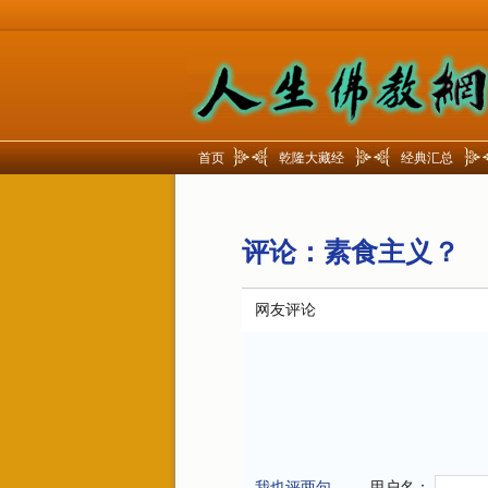
首页
乾隆大藏经
经典汇总
评论：
素食主义？
网友评论
我也评两句
用户名：