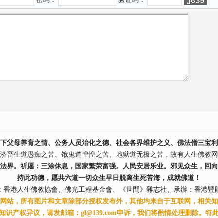
下父母养育之情、公务人员治化之德、社会各界维护之义、佛法僧三宝利
济畜生道愚痴之苦、饿鬼道惶惶之苦、地狱道无极之苦，故有人生佛教网
法界。祈愿：三涂休息，国家繁荣富强。人民安居乐业。邪见众生，回向
持此功德，愿共六道一切众生早日脱离生死苦海，成就佛道！
：香港人生佛教協會、佛光工程基金會、《世間》雜志社、承辦：香港豐
网站，所有图片和文章除部分授权发布外，其他均来自于互联网，相关知
知识产权异议，请发邮箱：gl@139.com申诉，我们将酌情处理删除。特