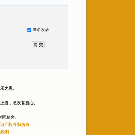
匿名发表
乐之恩。
！
正道，悉发菩提心。
財園精舍。
识产权各归所有
此说明