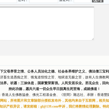
下父母养育之情、公务人员治化之德、社会各界维护之义、佛法僧三宝利
济畜生道愚痴之苦、饿鬼道惶惶之苦、地狱道无极之苦，故有人生佛教网
法界。祈愿：三涂休息，国家繁荣富强。人民安居乐业。邪见众生，回向
持此功德，愿共六道一切众生早日脱离生死苦海，成就佛道！
：香港人生佛教協會、佛光工程基金會、《世間》雜志社、承辦：香港豐
网站，所有图片和文章除部分授权发布外，其他均来自于互联网，相关知
知识产权异议，请发邮箱：gl@139.com申诉，我们将酌情处理删除。特