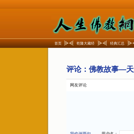
首页
乾隆大藏经
经典汇总
评论：
佛教故事—天
网友评论
我也评两句
用户名：