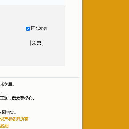
匿名发表
乐之恩。
！
正道，悉发菩提心。
財園精舍。
识产权各归所有
此说明